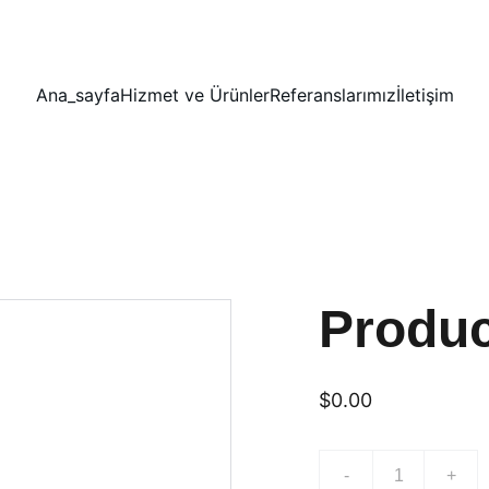
Ana_sayfa
Hizmet ve Ürünler
Referanslarımız
İletişim
Produ
$0.00
-
+