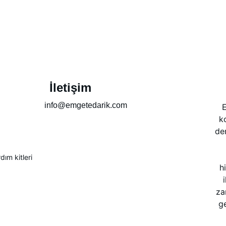
İletişim
info@emgetedarik.com
E
k
de
ım kitleri
h
za
ge