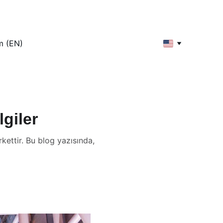
im (EN)
giler
rkettir. Bu blog yazısında,