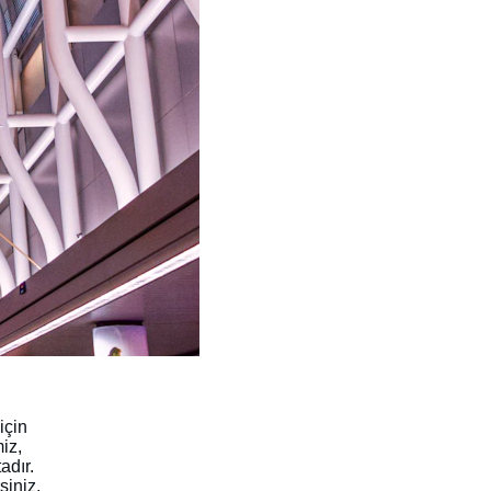
için 
iz, 
adır. 
siniz.