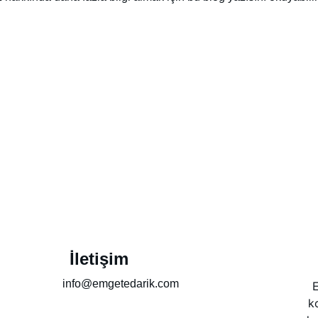
İletişim
info@emgetedarik.com
E
k