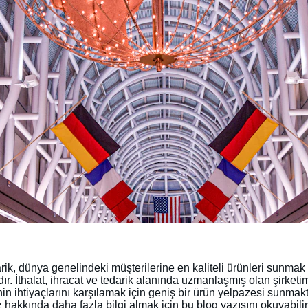
k, dünya genelindeki müşterilerine en kaliteli ürünleri sunmak 
ır. İthalat, ihracat ve tedarik alanında uzmanlaşmış olan şirketim
nin ihtiyaçlarını karşılamak için geniş bir ürün yelpazesi sunmakt
 hakkında daha fazla bilgi almak için bu blog yazısını okuyabilir